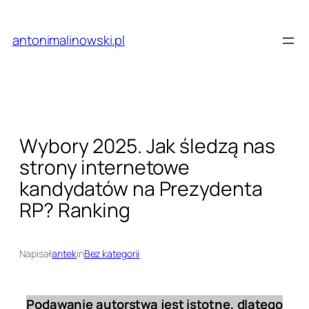
Przejdź
do
antonimalinowski.pl
treści
Wybory 2025. Jak śledzą nas
strony internetowe
kandydatów na Prezydenta
RP? Ranking
Napisał
antek
in
Bez kategorii
Podawanie autorstwa jest istotne, dlatego