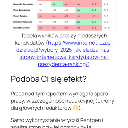
Tabela wyników analizy niedoszłych
kandydatów (
https://www.internet-czas-
dzialac.pl/wybory-2025-jak-sledza-nas-
strony-internetowe-kandydatow-na-
prezydenta-ranking/
)
Podoba Ci się efekt?
Praca nad tym raportem wymagała sporo
pracy, w szczególności redakcyjnej (ukłony
dla głównych redaktorów
).
Samo wykorzystanie wtyczki Rentgen i
analiza stron przy jej pomocy była