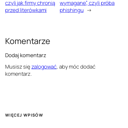
czyli jak firmy chronią
wymagane”, czyli próba
przed literówkami
phishingu
→
Komentarze
Dodaj komentarz
Musisz się
zalogować
, aby móc dodać
komentarz.
WIĘCEJ WPISÓW