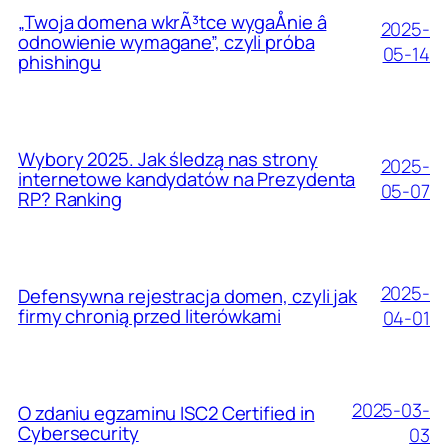
„Twoja domena wkrÃ³tce wygaÅnie â
2025-
odnowienie wymagane”, czyli próba
05-14
phishingu
Wybory 2025. Jak śledzą nas strony
2025-
internetowe kandydatów na Prezydenta
05-07
RP? Ranking
2025-
Defensywna rejestracja domen, czyli jak
firmy chronią przed literówkami
04-01
2025-03-
O zdaniu egzaminu ISC2 Certified in
Cybersecurity
03